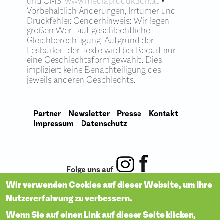
und CMS:
www.mediaproduktion.at
•
Vorbehaltlich Änderungen, Irrtümer und
Josef Fröhlich Saal
Weihnachtsfeiern
Druckfehler. Genderhinweis: Wir legen
Josef Poestion Saal
Adventzeit
großen Wert auf geschlechtliche
Gleichberechtigung. Aufgrund der
Galerie & Ausstellungssaal
Lesbarkeit der Texte wird bei Bedarf nur
Terrasse mit Seminarturm
eine Geschlechtsform gewählt. Dies
impliziert keine Benachteiligung des
Ballett & Tanzstudio
jeweils anderen Geschlechts.
Künstlergarderobe
Partner
Newsletter
Presse
Kontakt
Impressum
Datenschutz
Folge uns auf
Wir verwenden Cookies auf dieser Website, um Ihre
Nutzererfahrung zu verbessern.
Wenn Sie auf einen Link auf dieser Seite klicken,