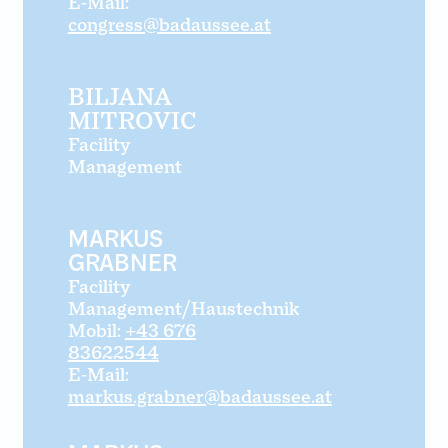
E-Mail:
congress@badaussee.at
Josef Fröhlich Saal
Weihnachtsfeiern
Josef Poestion Saal
Adventzeit
Galerie & Ausstellungssaal
BILJANA
MITROVIC
Terrasse mit Seminarturm
Facility
Ballett & Tanzstudio
Management
Künstlergarderobe
MARKUS
GRABNER
Facility
Management/Haustechnik
Mobil:
+43 676
83622544
E-Mail:
markus.grabner@badaussee.at