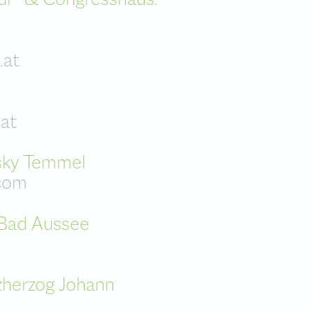
ssaal
t
rm
.at
rderobe
at
sky Temmel
com
Bad Aussee
zherzog Johann