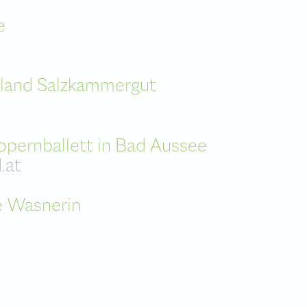
e
land Salzkammergut
opernballett in Bad Aussee
.at
e Wasnerin