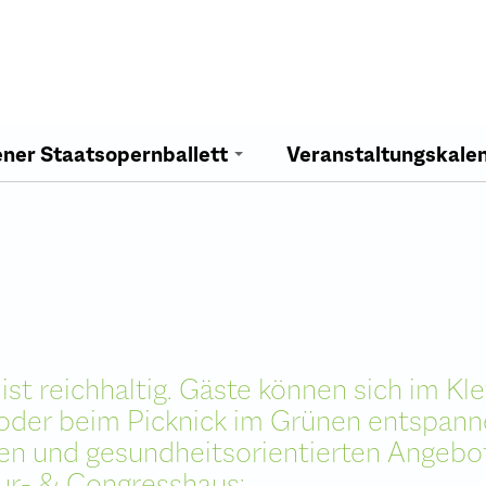
ener Staatsopernballett
Veranstaltungskale
al
hne
Saal
 Saal
st reichhaltig. Gäste können sich im Kl
nzl Saal
feiern
 oder beim Picknick im Grünen entspann
ch Saal
chen und gesundheitsorientierten Angebot
ion Saal
Kur- & Congresshaus: