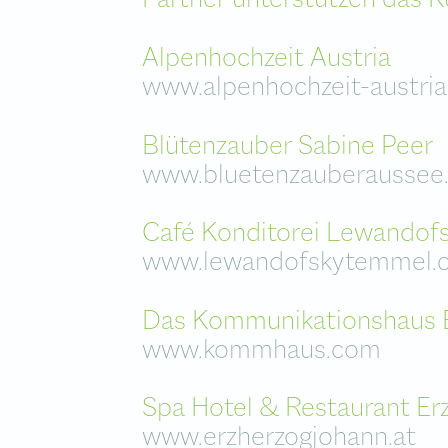
Galerie &
Ausstellung
Alpenhochzeit Austria
Terrasse mi
Seminartu
www.alpenhochzeit-austria
Ballett &
Tanzstudio
Blütenzauber Sabine Peer
Künstlerga
www.bluetenzauberaussee.
Café Konditorei Lewandof
www.lewandofskytemmel.
Das Kommunikationshaus 
www.kommhaus.com
Spa Hotel & Restaurant Er
www.erzherzogjohann.at