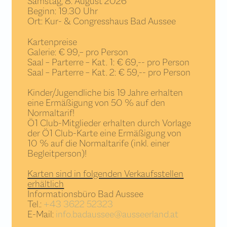
Samstag, 8. August 2026
Beginn: 19.30 Uhr
Josef Fröhlich Saal
Weihnachtsfeiern
Ort: Kur- & Congresshaus Bad Aussee
Josef Poestion Saal
Adventzeit
Kartenpreise
Galerie & Ausstellungssaal
Galerie: € 99,– pro Person
Terrasse mit Seminarturm
Saal – Parterre – Kat. 1: € 69,-- pro Person
Saal – Parterre – Kat. 2: € 59,-- pro Person
Ballett & Tanzstudio
Kinder/Jugendliche bis 19 Jahre erhalten
Künstlergarderobe
eine Ermäßigung von 50 % auf den
Normaltarif!
Ö1 Club-Mitglieder erhalten durch Vorlage
der Ö1 Club-Karte eine Ermäßigung von
10 % auf die Normaltarife (inkl. einer
Begleitperson)!
Karten sind in folgenden Verkaufsstellen
erhältlich
Informationsbüro Bad Aussee
Tel.:
+43 3622 52323
E-Mail:
info.badaussee@ausseerland.at