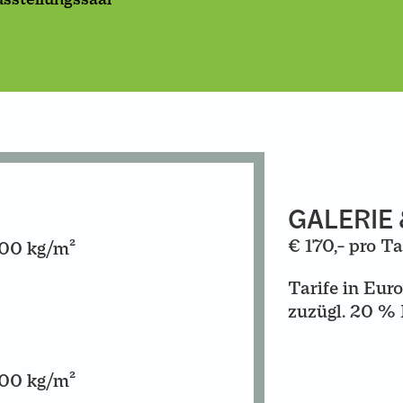
ssaal
t
rm
rderobe
GALERIE
€ 170,– pro T
500 kg/m²
Tarife in Eur
zuzügl. 20 %
500 kg/m²